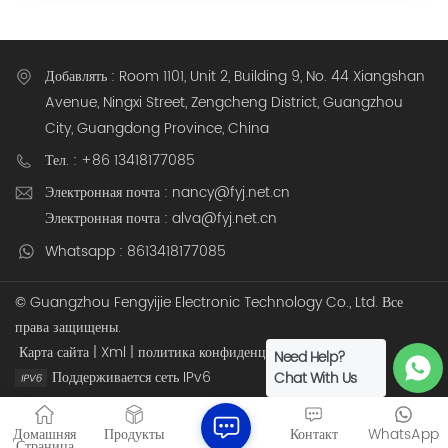
Добавлять : Room 1101, Unit 2, Building 9, No. 44 Xiangshan
Avenue, Ningxi Street, Zengcheng District, Guangzhou
City, Guangdong Province, China
Тел. : +86 13418177085
Электронная почта : nancy@fyj.net.cn
Электронная почта : alva@fyj.net.cn
Whatsapp : 8613418177085
© Guangzhou Fengyijie Electronic Technology Co., Ltd. Все
права защищены.
Карта сайта
|
Xml
|
политика конфиденциальности
Need Help?
Поддерживается сеть IPv6
Chat With Us
Домашняя
Продукты
Контакт
WhatsApp
Страница