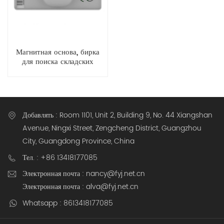
Магнитная основа, бирка
для поиска складских
запасов 2,4 ГГц,
водонепроницаемая, со
световым и звуковым
сигналом.
Добавлять : Room 1101, Unit 2, Building 9, No. 44 Xiangshan
Avenue, Ningxi Street, Zengcheng District, Guangzhou
City, Guangdong Province, China
Тел. : +86 13418177085
Электронная почта : nancy@fyj.net.cn
Электронная почта : alva@fyj.net.cn
Whatsapp : 8613418177085