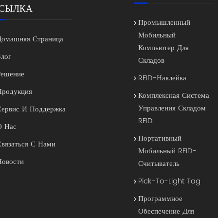
СЫЛКА
Промышленный
Мобильный
Домашняя Страница
Компьютер Для
Блог
Складов
Решение
RFID-Наклейка
Продукция
Комплексная Система
Управления Складом
Сервис И Поддержка
RFID
О Нас
Портативный
Связаться С Нами
Мобильный RFID-
Новости
Считыватель
Pick-To-Light Tag
Программное
Обеспечение Для