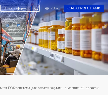
RU
СВЯЗАТЬСЯ С НАМИ
en
fr
ru
es
ar
ьная POS-система для оплаты картами с магнитной полосой