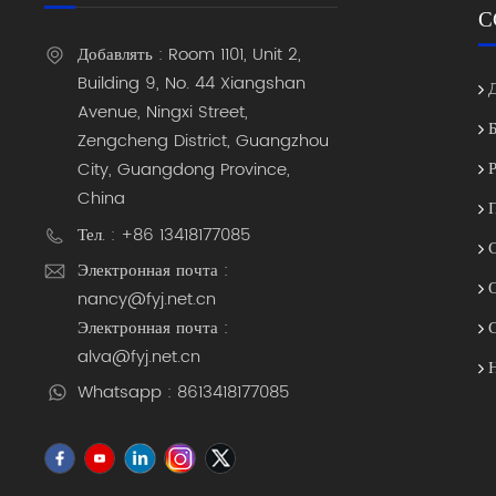
С
Добавлять : Room 1101, Unit 2,
Building 9, No. 44 Xiangshan
Avenue, Ningxi Street,
Zengcheng District, Guangzhou
City, Guangdong Province,
China
Тел. : +86 13418177085
Электронная почта :
nancy@fyj.net.cn
Электронная почта :
alva@fyj.net.cn
Whatsapp : 8613418177085