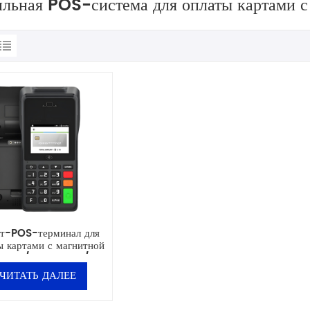
льная POS-система для оплаты картами с
т-POS-терминал для
ы картами с магнитной
лосой/IC-картами/
бесконтактными
ЧИТАТЬ ДАЛЕЕ
артами/QR-кодом