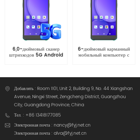
6,0-дюймовый сканер
6-дюймовый карманный
штрихкодов 5G Android
мобильный компьютер с
14 WiFi LTE NFC
Android 11 и сканером
портативный
штрихкодов, совместимый
промышленный мобильный
с Wi-Fi 6
компьютер для экспресс-
логистики
Добавлять : Room 1101, Unit 2, Building 9, No. 44 Xiangshan
Avenue, Ningxi Street, Zengcheng District, Guangzhou
City, Guangdong Province, China
Тел. : +86 13418177085
Электронная почта : nancy@fyj.net.cn
Электронная почта : alva@fyj.net.cn