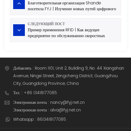
Благотворительная организация Shande
посетила FYJ | Изучение новых путей цифрового
развития и синергии в сфере общественного
благосостояния
СЛЕДУЮЩИЙ ПОСТ
Пример применения RFID | Как ведущее
предприятие по обслуживанию скоростных
автомагистралей провинции Гуандун использует
технологию RFID для решения проблем
управления входящими и исходящими
поставками, а также складскими запасами
Добавлять : Room 1101, Unit 2, Building 9, No. 44 Xiangshan
Avenue, Ningxi Street, Zengcheng District, Guangzhou
City, Guangdong Province, China
Тел. : +86 13418177085
Электронная почта : nancy@fyj.net.cn
Электронная почта : alva@fyj.net.cn
Whatsapp : 8613418177085