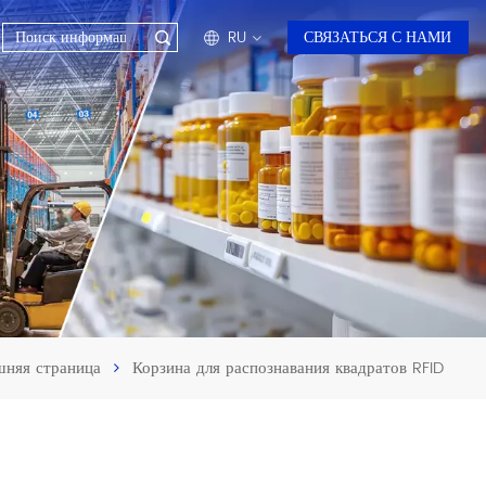
RU
СВЯЗАТЬСЯ С НАМИ
en
fr
ru
es
ar
няя страница
Корзина для распознавания квадратов RFID