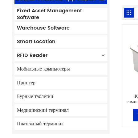
Fixed Asset Management
Software
Warehouse Software
Smart Location
RFID Reader
Мобильные компьютеры
Принтер
К
Бурные таблетки
само
меткой
Медицинский терминал
с R
подхо
Платежный терминал
ма
ма