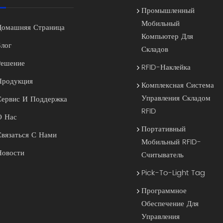
Промышленный
Мобильный
Домашняя Страница
Компьютер Для
Блог
Складов
Решение
RFID-Наклейка
Продукция
Комплексная Система
Управления Складом
Сервис И Поддержка
RFID
О Нас
Портативный
Связаться С Нами
Мобильный RFID-
Новости
Считыватель
Pick-To-Light Tag
Программное
Обеспечение Для
Управления