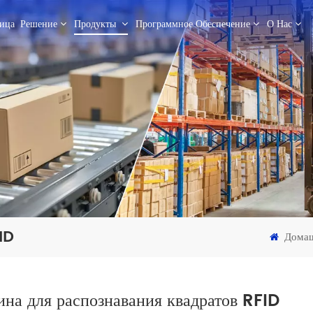
ица
Решение
Продукты
Программное Обеспечение
О Нас
ID
Домаш
ина для распознавания квадратов RFID