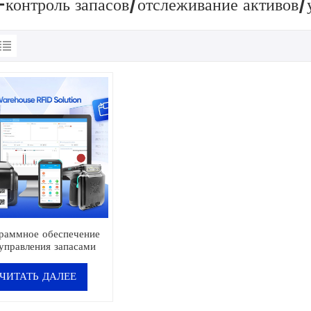
-контроль запасов/отслеживание активов/
раммное обеспечение
 управления запасами
. Аппаратное решение
 в одном» для склада.
ЧИТАТЬ ДАЛЕЕ