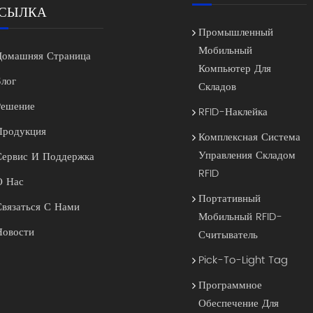
СЫЛКА
Промышленный
Мобильный
Домашняя Страница
Компьютер Для
Блог
Складов
Решение
RFID-Наклейка
Продукция
Комплексная Система
Управления Складом
Сервис И Поддержка
RFID
О Нас
Портативный
Связаться С Нами
Мобильный RFID-
Новости
Считыватель
Pick-To-Light Tag
Программное
Обеспечение Для