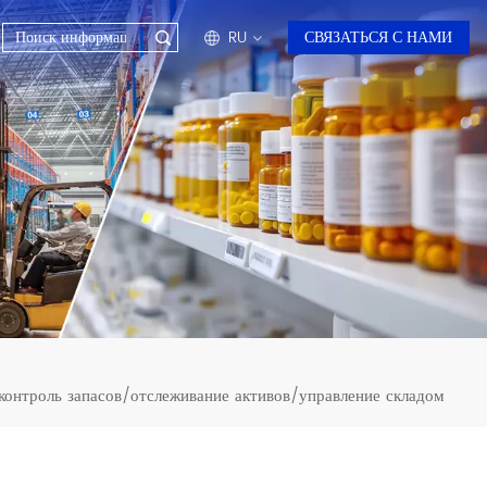
RU
СВЯЗАТЬСЯ С НАМИ
en
fr
ru
es
ar
контроль запасов/отслеживание активов/управление складом