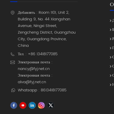
С
Добавлять : Room 1101, Unit 2,
Building 9, No. 44 Xiangshan
Avenue, Ningxi Street,
Zengcheng District, Guangzhou
City, Guangdong Province,
China
Тел. : +86 13418177085
Электронная почта :
nancy@fyj.net.cn
Электронная почта :
alva@fyj.net.cn
Whatsapp : 8613418177085