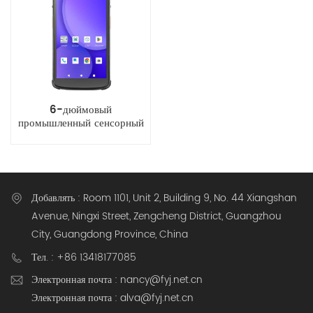
6-дюймовый
промышленный сенсорный
карманный компьютер
Android 14
Добавлять : Room 1101, Unit 2, Building 9, No. 44 Xiangshan
Avenue, Ningxi Street, Zengcheng District, Guangzhou
City, Guangdong Province, China
Тел. : +86 13418177085
Электронная почта : nancy@fyj.net.cn
Электронная почта : alva@fyj.net.cn