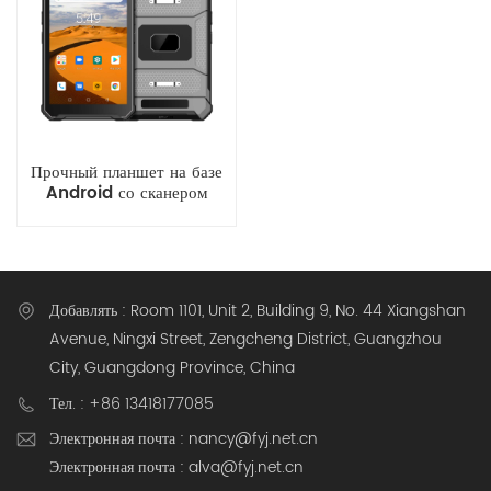
Прочный планшет на базе
Android со сканером
штрихкодов Honeywell
для управления складом.
Добавлять : Room 1101, Unit 2, Building 9, No. 44 Xiangshan
Avenue, Ningxi Street, Zengcheng District, Guangzhou
City, Guangdong Province, China
Тел. : +86 13418177085
Электронная почта : nancy@fyj.net.cn
Электронная почта : alva@fyj.net.cn