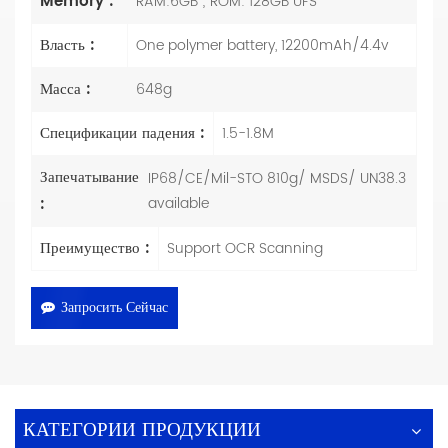
Memory :
RAM:6GB ; ROM: 128GB UFS
Власть :
One polymer battery, 12200mAh/4.4v
Масса :
648g
Спецификации падения :
1.5-1.8M
Запечатывание
IP68/CE/Mil-STO 810g/ MSDS/ UN38.3
:
available
Преимущество :
Support OCR Scanning
Запросить Сейчас
КАТЕГОРИИ ПРОДУКЦИИ