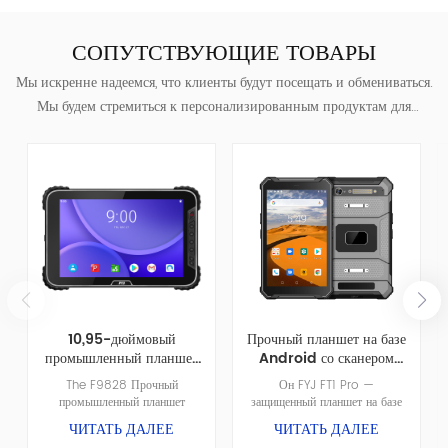
СОПУТСТВУЮЩИЕ ТОВАРЫ
Мы искренне надеемся, что клиенты будут посещать и обмениваться.
Мы будем стремиться к персонализированным продуктам для
клиентов, чтобы помочь клиентам завоевать рынок и достичь
беспроигрышн
10,95-дюймовый
Прочный планшет на базе
промышленный планшет
Android со сканером
на базе Android 14 для
штрихкодов Honeywell
The F9828 Прочный
Он FYJ FT1 Pro —
производства
для управления складом.
промышленный планшет
защищенный планшет на базе
оборудован Процессор
Android. интегрирует Сканер
ЧИТАТЬ ДАЛЕЕ
ЧИТАТЬ ДАЛЕЕ
Snapdragon 6-ядерный,
штрихкодов Honeywell 2D