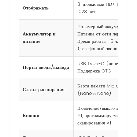
8-дюймовый HD+ IPS-диспле
Отображать
1028 нит
Полимерный аккумулятор, 1
Аккумулятор и
Питание от сети переменного
питание
Время работы: 15 часов (вид
(телефонный звонок) / 15 
USB Type-C (линейный вход
Порты ввода/вывода
Поддержка OTG
Карта памяти Micro SD (до 
Слоты расширения
(Nano и Nano)
Включение/выключение ×1, р
Кнопки
×1, программируемая смарт-
сканирования ×1