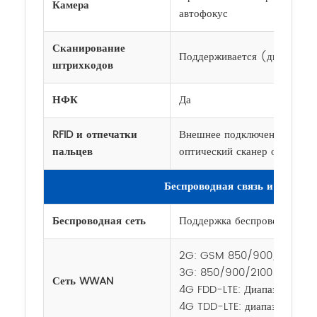
Камера
автофокус
Сканирование
Поддерживается (двигатель
штрихкодов
НФК
Да
RFID и отпечатки
Внешнее подключение (опц
пальцев
оптический сканер отпечатко
Беспроводная связь и сертиф
Беспроводная сеть
Поддержка беспроводного п
2G: GSM 850/900/1800/19
3G: 850/900/2100 (диапаз
Сеть WWAN
4G FDD-LTE: Диапазоны 1/
4G TDD-LTE: диапазоны 34