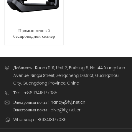
Промышленный
беспроводной сканер
штрихкодов F325DP DPM
Decoding
Добавлять : Room 1101, Unit 2, Building 9, No. 44 Xiangshan
Avenue, Ningxi Street, Zengcheng District, Guangzhou
City, Guangdong Province, China
Тел. : +86 13418177085
Электронная почта : nancy@fyj.net.cn
Электронная почта : alva@fyj.net.cn
Whatsapp : 8613418177085